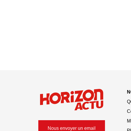
N
Q
C
M
Nous envoyer un email
Pl