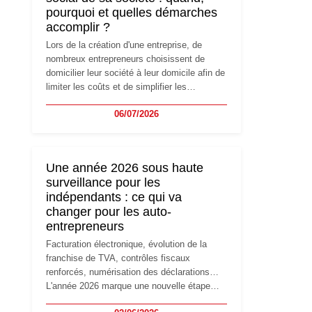
pourquoi et quelles démarches
accomplir ?
Lors de la création d'une entreprise, de
nombreux entrepreneurs choisissent de
domicilier leur société à leur domicile afin de
limiter les coûts et de simplifier les
démarches. Mais avec le développement de
06/07/2026
l'activité, cette solution peut rapidement
devenir inadaptée. Déménagement dans des
locaux professionnels, recrutement, image
de marque… Le changement d'adresse du
Une année 2026 sous haute
siège social répond souvent à une nouvelle
surveillance pour les
étape de la vie de l'entreprise et implique
indépendants : ce qui va
plusieurs formalités obligatoires.
changer pour les auto-
entrepreneurs
Facturation électronique, évolution de la
franchise de TVA, contrôles fiscaux
renforcés, numérisation des déclarations…
L'année 2026 marque une nouvelle étape
dans la modernisation des obligations des