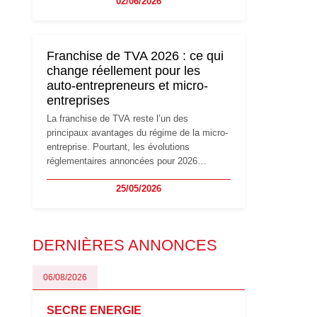
02/06/2026
travailleurs indépendants. Si le régime de la
micro-entreprise conserve sa simplicité et
son attractivité, les auto-entrepreneurs
devront s'adapter à un environnement
Franchise de TVA 2026 : ce qui
réglementaire plus exigeant. Décryptage des
change réellement pour les
principaux changements et des précautions
auto-entrepreneurs et micro-
à prendre pour éviter les mauvaises
entreprises
surprises.
La franchise de TVA reste l’un des
principaux avantages du régime de la micro-
entreprise. Pourtant, les évolutions
réglementaires annoncées pour 2026
suscitent de nombreuses interrogations chez
25/05/2026
les auto-entrepreneurs, artisans et
freelances. Seuils de chiffre d’affaires,
obligations déclaratives, facturation ou
risque de bascule vers la TVA : les règles
DERNIÈRES ANNONCES
évoluent dans un contexte de contrôle
renforcé et de modernisation fiscale qui
oblige les indépendants à rester
06/08/2026
particulièrement vigilants.
SECRE ENERGIE