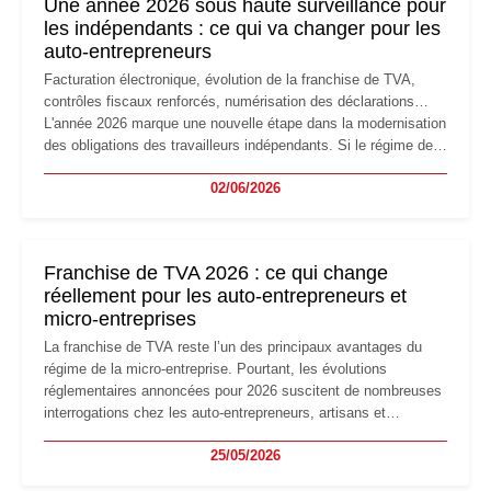
Une année 2026 sous haute surveillance pour
les indépendants : ce qui va changer pour les
auto-entrepreneurs
Facturation électronique, évolution de la franchise de TVA,
contrôles fiscaux renforcés, numérisation des déclarations…
L'année 2026 marque une nouvelle étape dans la modernisation
des obligations des travailleurs indépendants. Si le régime de
la micro-entreprise conserve sa simplicité et son attractivité,
02/06/2026
les auto-entrepreneurs devront s'adapter à un environnement
réglementaire plus exigeant. Décryptage des principaux
changements et des précautions à prendre pour éviter les
mauvaises surprises.
Franchise de TVA 2026 : ce qui change
réellement pour les auto-entrepreneurs et
micro-entreprises
La franchise de TVA reste l’un des principaux avantages du
régime de la micro-entreprise. Pourtant, les évolutions
réglementaires annoncées pour 2026 suscitent de nombreuses
interrogations chez les auto-entrepreneurs, artisans et
freelances. Seuils de chiffre d’affaires, obligations déclaratives,
25/05/2026
facturation ou risque de bascule vers la TVA : les règles
évoluent dans un contexte de contrôle renforcé et de