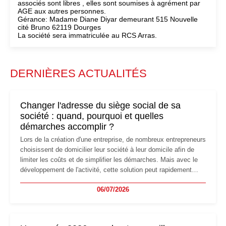
associés sont libres , elles sont soumises à agrément par
AGE aux autres personnes.
Gérance: Madame Diane Diyar demeurant 515 Nouvelle
cité Bruno 62119 Dourges
La société sera immatriculée au RCS Arras.
DERNIÈRES ACTUALITÉS
Changer l'adresse du siège social de sa
société : quand, pourquoi et quelles
démarches accomplir ?
Lors de la création d'une entreprise, de nombreux entrepreneurs
choisissent de domicilier leur société à leur domicile afin de
limiter les coûts et de simplifier les démarches. Mais avec le
développement de l'activité, cette solution peut rapidement
devenir inadaptée. Déménagement dans des locaux
06/07/2026
professionnels, recrutement, image de marque… Le
changement d'adresse du siège social répond souvent à une
nouvelle étape de la vie de l'entreprise et implique plusieurs
formalités obligatoires.