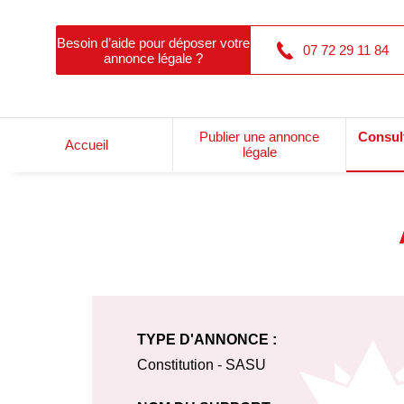
Besoin d’aide pour déposer votre
07 72 29 11 84
annonce légale ?
Publier une annonce
Consul
Accueil
légale
TYPE D'ANNONCE :
Constitution - SASU