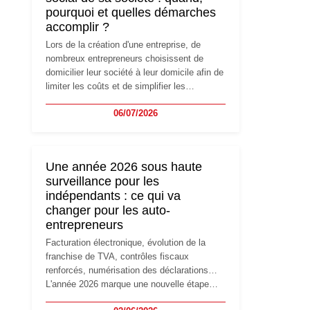
pourquoi et quelles démarches
accomplir ?
Lors de la création d'une entreprise, de
nombreux entrepreneurs choisissent de
domicilier leur société à leur domicile afin de
limiter les coûts et de simplifier les
démarches. Mais avec le développement de
06/07/2026
l'activité, cette solution peut rapidement
devenir inadaptée. Déménagement dans des
locaux professionnels, recrutement, image
de marque… Le changement d'adresse du
Une année 2026 sous haute
siège social répond souvent à une nouvelle
surveillance pour les
étape de la vie de l'entreprise et implique
indépendants : ce qui va
plusieurs formalités obligatoires.
changer pour les auto-
entrepreneurs
Facturation électronique, évolution de la
franchise de TVA, contrôles fiscaux
renforcés, numérisation des déclarations…
L'année 2026 marque une nouvelle étape
dans la modernisation des obligations des