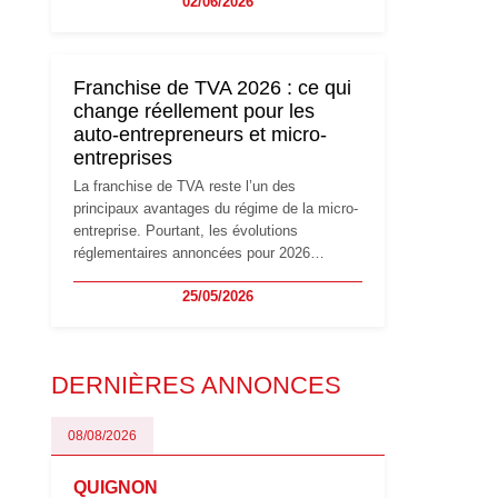
02/06/2026
travailleurs indépendants. Si le régime de la
micro-entreprise conserve sa simplicité et
son attractivité, les auto-entrepreneurs
devront s'adapter à un environnement
Franchise de TVA 2026 : ce qui
réglementaire plus exigeant. Décryptage des
change réellement pour les
principaux changements et des précautions
auto-entrepreneurs et micro-
à prendre pour éviter les mauvaises
entreprises
surprises.
La franchise de TVA reste l’un des
principaux avantages du régime de la micro-
entreprise. Pourtant, les évolutions
réglementaires annoncées pour 2026
suscitent de nombreuses interrogations chez
25/05/2026
les auto-entrepreneurs, artisans et
freelances. Seuils de chiffre d’affaires,
obligations déclaratives, facturation ou
risque de bascule vers la TVA : les règles
DERNIÈRES ANNONCES
évoluent dans un contexte de contrôle
renforcé et de modernisation fiscale qui
oblige les indépendants à rester
08/08/2026
particulièrement vigilants.
QUIGNON