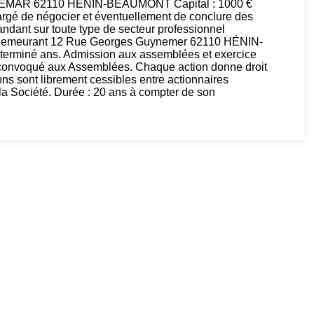
EMAR 62110 HÉNIN-BEAUMONT Capital : 1000 €
argé de négocier et éventuellement de conclure des
ndant sur toute type de secteur professionnel
demeurant 12 Rue Georges Guynemer 62110 HÉNIN-
rminé ans. Admission aux assemblées et exercice
t convoqué aux Assemblées. Chaque action donne droit
ons sont librement cessibles entre actionnaires
a Société. Durée : 20 ans à compter de son