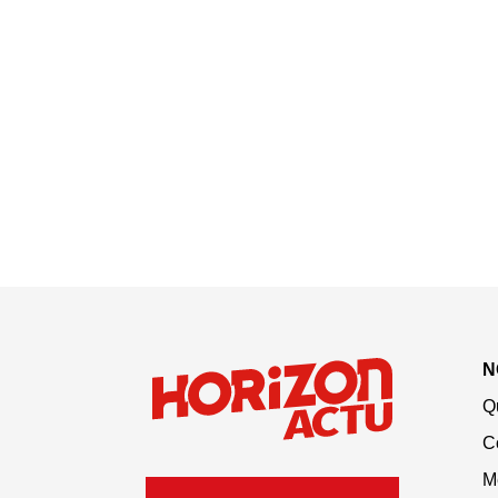
N
Q
C
M