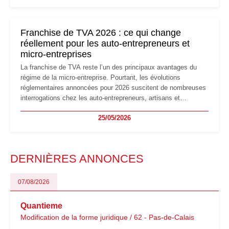
réglementaire plus exigeant. Décryptage des principaux
changements et des précautions à prendre pour éviter les
mauvaises surprises.
Franchise de TVA 2026 : ce qui change
réellement pour les auto-entrepreneurs et
micro-entreprises
La franchise de TVA reste l’un des principaux avantages du
régime de la micro-entreprise. Pourtant, les évolutions
réglementaires annoncées pour 2026 suscitent de nombreuses
interrogations chez les auto-entrepreneurs, artisans et
freelances. Seuils de chiffre d’affaires, obligations déclaratives,
25/05/2026
facturation ou risque de bascule vers la TVA : les règles
évoluent dans un contexte de contrôle renforcé et de
modernisation fiscale qui oblige les indépendants à rester
particulièrement vigilants.
DERNIÈRES ANNONCES
07/08/2026
Quantieme
Modification de la forme juridique / 62 - Pas-de-Calais