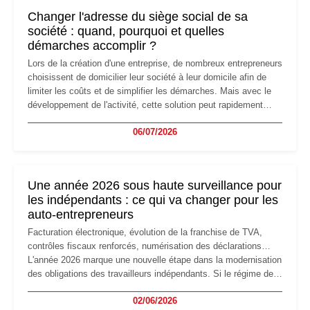
Changer l'adresse du siège social de sa
société : quand, pourquoi et quelles
démarches accomplir ?
Lors de la création d'une entreprise, de nombreux entrepreneurs
choisissent de domicilier leur société à leur domicile afin de
limiter les coûts et de simplifier les démarches. Mais avec le
développement de l'activité, cette solution peut rapidement
devenir inadaptée. Déménagement dans des locaux
06/07/2026
professionnels, recrutement, image de marque… Le
changement d'adresse du siège social répond souvent à une
nouvelle étape de la vie de l'entreprise et implique plusieurs
formalités obligatoires.
Une année 2026 sous haute surveillance pour
les indépendants : ce qui va changer pour les
auto-entrepreneurs
Facturation électronique, évolution de la franchise de TVA,
contrôles fiscaux renforcés, numérisation des déclarations…
L'année 2026 marque une nouvelle étape dans la modernisation
des obligations des travailleurs indépendants. Si le régime de
la micro-entreprise conserve sa simplicité et son attractivité,
02/06/2026
les auto-entrepreneurs devront s'adapter à un environnement