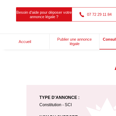
Besoin d’aide pour déposer votre
07 72 29 11 84
annonce légale ?
Publier une annonce
Consul
Accueil
légale
TYPE D'ANNONCE :
Constitution - SCI