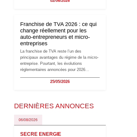
02/06/2026
travailleurs indépendants. Si le régime de la
micro-entreprise conserve sa simplicité et
son attractivité, les auto-entrepreneurs
devront s'adapter à un environnement
Franchise de TVA 2026 : ce qui
réglementaire plus exigeant. Décryptage des
change réellement pour les
principaux changements et des précautions
auto-entrepreneurs et micro-
à prendre pour éviter les mauvaises
entreprises
surprises.
La franchise de TVA reste l’un des
principaux avantages du régime de la micro-
entreprise. Pourtant, les évolutions
réglementaires annoncées pour 2026
suscitent de nombreuses interrogations chez
25/05/2026
les auto-entrepreneurs, artisans et
freelances. Seuils de chiffre d’affaires,
obligations déclaratives, facturation ou
risque de bascule vers la TVA : les règles
DERNIÈRES ANNONCES
évoluent dans un contexte de contrôle
renforcé et de modernisation fiscale qui
oblige les indépendants à rester
06/08/2026
particulièrement vigilants.
SECRE ENERGIE