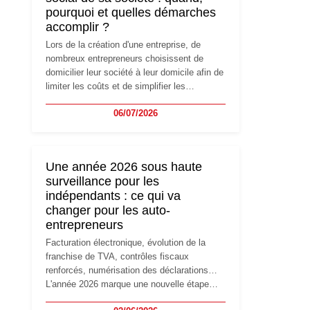
pourquoi et quelles démarches
accomplir ?
Lors de la création d'une entreprise, de
nombreux entrepreneurs choisissent de
domicilier leur société à leur domicile afin de
limiter les coûts et de simplifier les
démarches. Mais avec le développement de
06/07/2026
l'activité, cette solution peut rapidement
devenir inadaptée. Déménagement dans des
locaux professionnels, recrutement, image
de marque… Le changement d'adresse du
Une année 2026 sous haute
siège social répond souvent à une nouvelle
surveillance pour les
étape de la vie de l'entreprise et implique
indépendants : ce qui va
plusieurs formalités obligatoires.
changer pour les auto-
entrepreneurs
Facturation électronique, évolution de la
franchise de TVA, contrôles fiscaux
renforcés, numérisation des déclarations…
L'année 2026 marque une nouvelle étape
dans la modernisation des obligations des