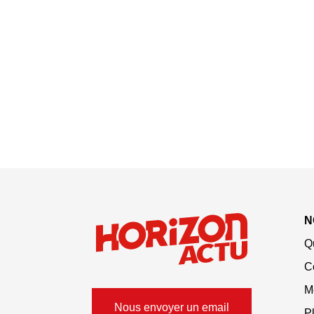
N
Q
C
M
Nous envoyer un email
Pl