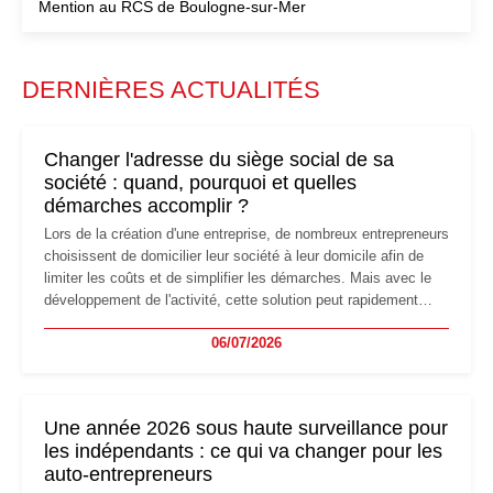
Mention au RCS de Boulogne-sur-Mer
DERNIÈRES ACTUALITÉS
Changer l'adresse du siège social de sa
société : quand, pourquoi et quelles
démarches accomplir ?
Lors de la création d'une entreprise, de nombreux entrepreneurs
choisissent de domicilier leur société à leur domicile afin de
limiter les coûts et de simplifier les démarches. Mais avec le
développement de l'activité, cette solution peut rapidement
devenir inadaptée. Déménagement dans des locaux
06/07/2026
professionnels, recrutement, image de marque… Le
changement d'adresse du siège social répond souvent à une
nouvelle étape de la vie de l'entreprise et implique plusieurs
formalités obligatoires.
Une année 2026 sous haute surveillance pour
les indépendants : ce qui va changer pour les
auto-entrepreneurs