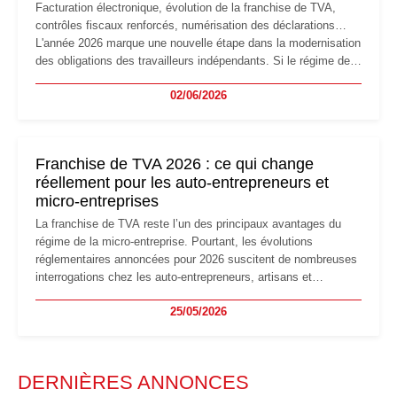
Facturation électronique, évolution de la franchise de TVA,
contrôles fiscaux renforcés, numérisation des déclarations…
L'année 2026 marque une nouvelle étape dans la modernisation
des obligations des travailleurs indépendants. Si le régime de
la micro-entreprise conserve sa simplicité et son attractivité,
02/06/2026
les auto-entrepreneurs devront s'adapter à un environnement
réglementaire plus exigeant. Décryptage des principaux
changements et des précautions à prendre pour éviter les
mauvaises surprises.
Franchise de TVA 2026 : ce qui change
réellement pour les auto-entrepreneurs et
micro-entreprises
La franchise de TVA reste l’un des principaux avantages du
régime de la micro-entreprise. Pourtant, les évolutions
réglementaires annoncées pour 2026 suscitent de nombreuses
interrogations chez les auto-entrepreneurs, artisans et
freelances. Seuils de chiffre d’affaires, obligations déclaratives,
25/05/2026
facturation ou risque de bascule vers la TVA : les règles
évoluent dans un contexte de contrôle renforcé et de
modernisation fiscale qui oblige les indépendants à rester
particulièrement vigilants.
DERNIÈRES ANNONCES