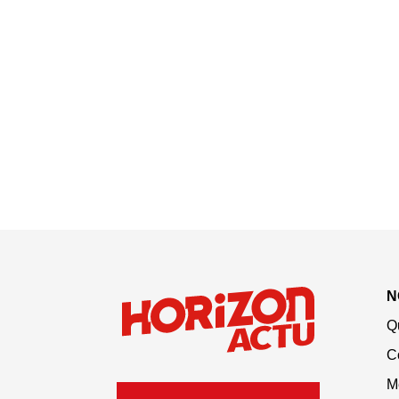
N
Q
C
M