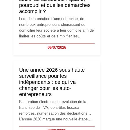
pourquoi et quelles démarches
accomplir ?
Lors de la création d'une entreprise, de
nombreux entrepreneurs choisissent de
domicilier leur société à leur domicile afin de
limiter les coûts et de simplifier les
démarches. Mais avec le développement de
06/07/2026
l'activité, cette solution peut rapidement
devenir inadaptée. Déménagement dans des
locaux professionnels, recrutement, image
de marque… Le changement d'adresse du
Une année 2026 sous haute
siège social répond souvent à une nouvelle
surveillance pour les
étape de la vie de l'entreprise et implique
indépendants : ce qui va
plusieurs formalités obligatoires.
changer pour les auto-
entrepreneurs
Facturation électronique, évolution de la
franchise de TVA, contrôles fiscaux
renforcés, numérisation des déclarations…
L'année 2026 marque une nouvelle étape
dans la modernisation des obligations des