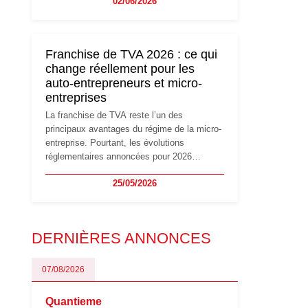
02/06/2026
travailleurs indépendants. Si le régime de la
micro-entreprise conserve sa simplicité et
son attractivité, les auto-entrepreneurs
devront s'adapter à un environnement
Franchise de TVA 2026 : ce qui
réglementaire plus exigeant. Décryptage des
change réellement pour les
principaux changements et des précautions
auto-entrepreneurs et micro-
à prendre pour éviter les mauvaises
entreprises
surprises.
La franchise de TVA reste l’un des
principaux avantages du régime de la micro-
entreprise. Pourtant, les évolutions
réglementaires annoncées pour 2026
suscitent de nombreuses interrogations chez
25/05/2026
les auto-entrepreneurs, artisans et
freelances. Seuils de chiffre d’affaires,
obligations déclaratives, facturation ou
risque de bascule vers la TVA : les règles
DERNIÈRES ANNONCES
évoluent dans un contexte de contrôle
renforcé et de modernisation fiscale qui
oblige les indépendants à rester
07/08/2026
particulièrement vigilants.
Quantieme