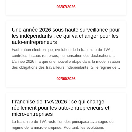
devenir inadaptée. Déménagement dans des locaux
06/07/2026
professionnels, recrutement, image de marque… Le
changement d'adresse du siège social répond souvent à une
nouvelle étape de la vie de l'entreprise et implique plusieurs
formalités obligatoires.
Une année 2026 sous haute surveillance pour
les indépendants : ce qui va changer pour les
auto-entrepreneurs
Facturation électronique, évolution de la franchise de TVA,
contrôles fiscaux renforcés, numérisation des déclarations…
L'année 2026 marque une nouvelle étape dans la modernisation
des obligations des travailleurs indépendants. Si le régime de
la micro-entreprise conserve sa simplicité et son attractivité,
02/06/2026
les auto-entrepreneurs devront s'adapter à un environnement
réglementaire plus exigeant. Décryptage des principaux
changements et des précautions à prendre pour éviter les
mauvaises surprises.
Franchise de TVA 2026 : ce qui change
réellement pour les auto-entrepreneurs et
micro-entreprises
La franchise de TVA reste l’un des principaux avantages du
régime de la micro-entreprise. Pourtant, les évolutions