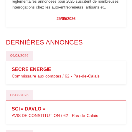
réglementaires annoncées pour 2026 suscitent de nombreuses
interrogations chez les auto-entrepreneurs, artisans et
freelances. Seuils de chiffre d’affaires, obligations déclaratives,
25/05/2026
facturation ou risque de bascule vers la TVA : les règles
évoluent dans un contexte de contrôle renforcé et de
modernisation fiscale qui oblige les indépendants à rester
particulièrement vigilants.
DERNIÈRES ANNONCES
06/08/2026
SECRE ENERGIE
Commissaire aux comptes / 62 - Pas-de-Calais
06/08/2026
SCI « DAVLO »
AVIS DE CONSTITUTION / 62 - Pas-de-Calais