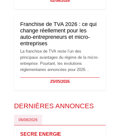
02/06/2026
travailleurs indépendants. Si le régime de la
micro-entreprise conserve sa simplicité et
son attractivité, les auto-entrepreneurs
devront s'adapter à un environnement
Franchise de TVA 2026 : ce qui
réglementaire plus exigeant. Décryptage des
change réellement pour les
principaux changements et des précautions
auto-entrepreneurs et micro-
à prendre pour éviter les mauvaises
entreprises
surprises.
La franchise de TVA reste l’un des
principaux avantages du régime de la micro-
entreprise. Pourtant, les évolutions
réglementaires annoncées pour 2026
suscitent de nombreuses interrogations chez
25/05/2026
les auto-entrepreneurs, artisans et
freelances. Seuils de chiffre d’affaires,
obligations déclaratives, facturation ou
risque de bascule vers la TVA : les règles
DERNIÈRES ANNONCES
évoluent dans un contexte de contrôle
renforcé et de modernisation fiscale qui
oblige les indépendants à rester
06/08/2026
particulièrement vigilants.
SECRE ENERGIE