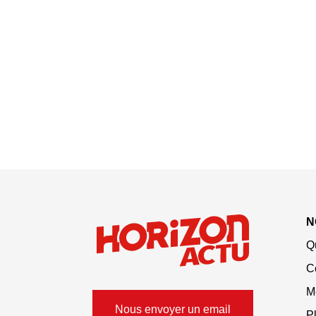
N
Q
C
M
Nous envoyer un email
Pl