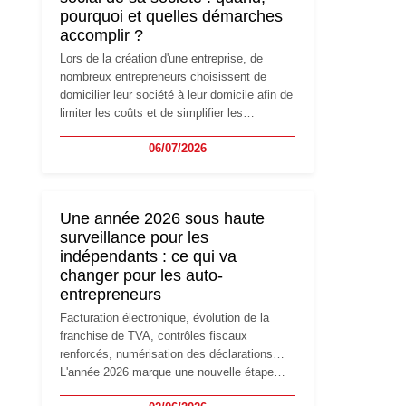
pourquoi et quelles démarches
accomplir ?
Lors de la création d'une entreprise, de
nombreux entrepreneurs choisissent de
domicilier leur société à leur domicile afin de
limiter les coûts et de simplifier les
démarches. Mais avec le développement de
06/07/2026
l'activité, cette solution peut rapidement
devenir inadaptée. Déménagement dans des
locaux professionnels, recrutement, image
de marque… Le changement d'adresse du
Une année 2026 sous haute
siège social répond souvent à une nouvelle
surveillance pour les
étape de la vie de l'entreprise et implique
indépendants : ce qui va
plusieurs formalités obligatoires.
changer pour les auto-
entrepreneurs
Facturation électronique, évolution de la
franchise de TVA, contrôles fiscaux
renforcés, numérisation des déclarations…
L'année 2026 marque une nouvelle étape
dans la modernisation des obligations des