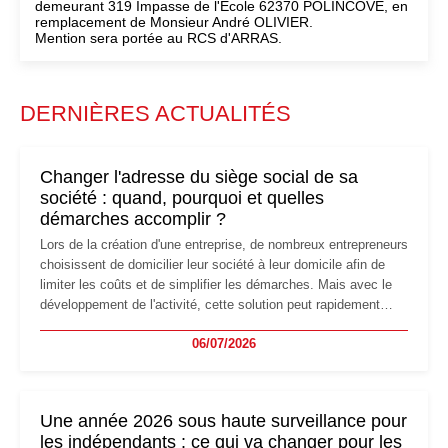
demeurant 319 Impasse de l'Ecole 62370 POLINCOVE, en
remplacement de Monsieur André OLIVIER.
Mention sera portée au RCS d'ARRAS.
DERNIÈRES ACTUALITÉS
Changer l'adresse du siège social de sa
société : quand, pourquoi et quelles
démarches accomplir ?
Lors de la création d'une entreprise, de nombreux entrepreneurs
choisissent de domicilier leur société à leur domicile afin de
limiter les coûts et de simplifier les démarches. Mais avec le
développement de l'activité, cette solution peut rapidement
devenir inadaptée. Déménagement dans des locaux
06/07/2026
professionnels, recrutement, image de marque… Le
changement d'adresse du siège social répond souvent à une
nouvelle étape de la vie de l'entreprise et implique plusieurs
formalités obligatoires.
Une année 2026 sous haute surveillance pour
les indépendants : ce qui va changer pour les