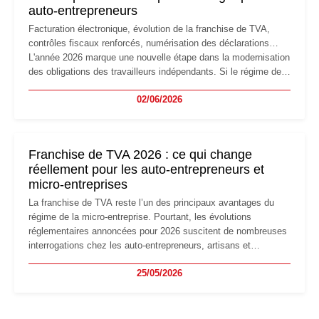
auto-entrepreneurs
Facturation électronique, évolution de la franchise de TVA,
contrôles fiscaux renforcés, numérisation des déclarations…
L'année 2026 marque une nouvelle étape dans la modernisation
des obligations des travailleurs indépendants. Si le régime de
la micro-entreprise conserve sa simplicité et son attractivité,
02/06/2026
les auto-entrepreneurs devront s'adapter à un environnement
réglementaire plus exigeant. Décryptage des principaux
changements et des précautions à prendre pour éviter les
mauvaises surprises.
Franchise de TVA 2026 : ce qui change
réellement pour les auto-entrepreneurs et
micro-entreprises
La franchise de TVA reste l’un des principaux avantages du
régime de la micro-entreprise. Pourtant, les évolutions
réglementaires annoncées pour 2026 suscitent de nombreuses
interrogations chez les auto-entrepreneurs, artisans et
freelances. Seuils de chiffre d’affaires, obligations déclaratives,
25/05/2026
facturation ou risque de bascule vers la TVA : les règles
évoluent dans un contexte de contrôle renforcé et de
modernisation fiscale qui oblige les indépendants à rester
particulièrement vigilants.