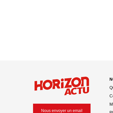
N
Q
C
M
Nous envoyer un email
Pl