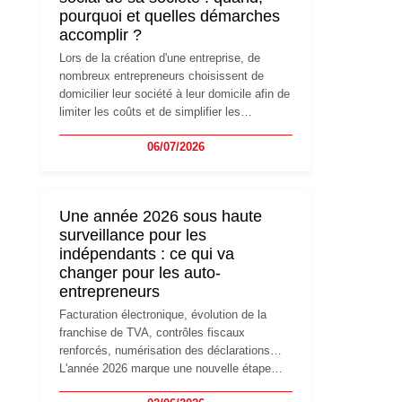
pourquoi et quelles démarches
accomplir ?
Lors de la création d'une entreprise, de
nombreux entrepreneurs choisissent de
domicilier leur société à leur domicile afin de
limiter les coûts et de simplifier les
démarches. Mais avec le développement de
06/07/2026
l'activité, cette solution peut rapidement
devenir inadaptée. Déménagement dans des
locaux professionnels, recrutement, image
de marque… Le changement d'adresse du
Une année 2026 sous haute
siège social répond souvent à une nouvelle
surveillance pour les
étape de la vie de l'entreprise et implique
indépendants : ce qui va
plusieurs formalités obligatoires.
changer pour les auto-
entrepreneurs
Facturation électronique, évolution de la
franchise de TVA, contrôles fiscaux
renforcés, numérisation des déclarations…
L'année 2026 marque une nouvelle étape
dans la modernisation des obligations des