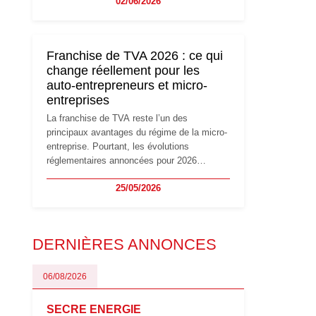
02/06/2026
travailleurs indépendants. Si le régime de la
micro-entreprise conserve sa simplicité et
son attractivité, les auto-entrepreneurs
devront s'adapter à un environnement
Franchise de TVA 2026 : ce qui
réglementaire plus exigeant. Décryptage des
change réellement pour les
principaux changements et des précautions
auto-entrepreneurs et micro-
à prendre pour éviter les mauvaises
entreprises
surprises.
La franchise de TVA reste l’un des
principaux avantages du régime de la micro-
entreprise. Pourtant, les évolutions
réglementaires annoncées pour 2026
suscitent de nombreuses interrogations chez
25/05/2026
les auto-entrepreneurs, artisans et
freelances. Seuils de chiffre d’affaires,
obligations déclaratives, facturation ou
risque de bascule vers la TVA : les règles
DERNIÈRES ANNONCES
évoluent dans un contexte de contrôle
renforcé et de modernisation fiscale qui
oblige les indépendants à rester
06/08/2026
particulièrement vigilants.
SECRE ENERGIE