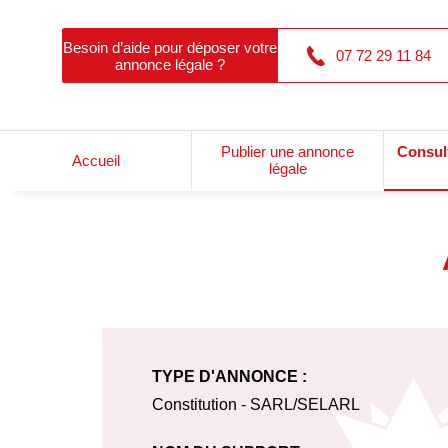
Besoin d’aide pour déposer votre
07 72 29 11 84
annonce légale ?
Publier une annonce
Consul
Accueil
légale
TYPE D'ANNONCE :
Constitution - SARL/SELARL