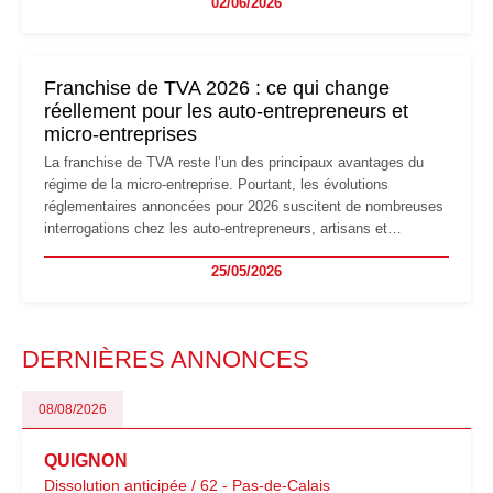
02/06/2026
les auto-entrepreneurs devront s'adapter à un environnement
réglementaire plus exigeant. Décryptage des principaux
changements et des précautions à prendre pour éviter les
mauvaises surprises.
Franchise de TVA 2026 : ce qui change
réellement pour les auto-entrepreneurs et
micro-entreprises
La franchise de TVA reste l’un des principaux avantages du
régime de la micro-entreprise. Pourtant, les évolutions
réglementaires annoncées pour 2026 suscitent de nombreuses
interrogations chez les auto-entrepreneurs, artisans et
freelances. Seuils de chiffre d’affaires, obligations déclaratives,
25/05/2026
facturation ou risque de bascule vers la TVA : les règles
évoluent dans un contexte de contrôle renforcé et de
modernisation fiscale qui oblige les indépendants à rester
particulièrement vigilants.
DERNIÈRES ANNONCES
08/08/2026
QUIGNON
Dissolution anticipée / 62 - Pas-de-Calais