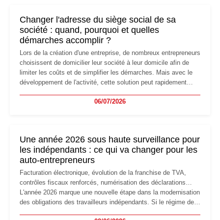
Changer l'adresse du siège social de sa
société : quand, pourquoi et quelles
démarches accomplir ?
Lors de la création d'une entreprise, de nombreux entrepreneurs
choisissent de domicilier leur société à leur domicile afin de
limiter les coûts et de simplifier les démarches. Mais avec le
développement de l'activité, cette solution peut rapidement
devenir inadaptée. Déménagement dans des locaux
06/07/2026
professionnels, recrutement, image de marque… Le
changement d'adresse du siège social répond souvent à une
nouvelle étape de la vie de l'entreprise et implique plusieurs
formalités obligatoires.
Une année 2026 sous haute surveillance pour
les indépendants : ce qui va changer pour les
auto-entrepreneurs
Facturation électronique, évolution de la franchise de TVA,
contrôles fiscaux renforcés, numérisation des déclarations…
L'année 2026 marque une nouvelle étape dans la modernisation
des obligations des travailleurs indépendants. Si le régime de
la micro-entreprise conserve sa simplicité et son attractivité,