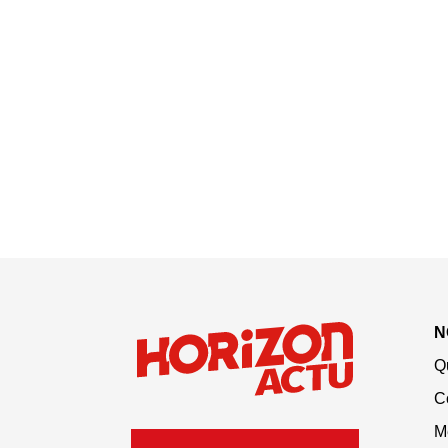
N
Q
C
M