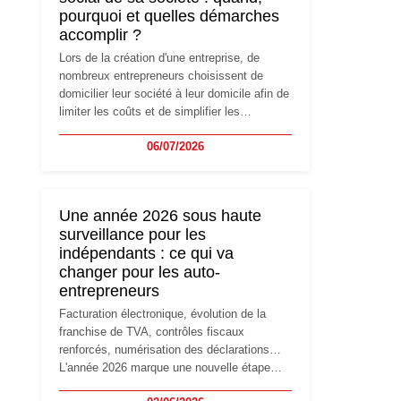
pourquoi et quelles démarches
accomplir ?
Lors de la création d'une entreprise, de
nombreux entrepreneurs choisissent de
domicilier leur société à leur domicile afin de
limiter les coûts et de simplifier les
démarches. Mais avec le développement de
06/07/2026
l'activité, cette solution peut rapidement
devenir inadaptée. Déménagement dans des
locaux professionnels, recrutement, image
de marque… Le changement d'adresse du
Une année 2026 sous haute
siège social répond souvent à une nouvelle
surveillance pour les
étape de la vie de l'entreprise et implique
indépendants : ce qui va
plusieurs formalités obligatoires.
changer pour les auto-
entrepreneurs
Facturation électronique, évolution de la
franchise de TVA, contrôles fiscaux
renforcés, numérisation des déclarations…
L'année 2026 marque une nouvelle étape
dans la modernisation des obligations des