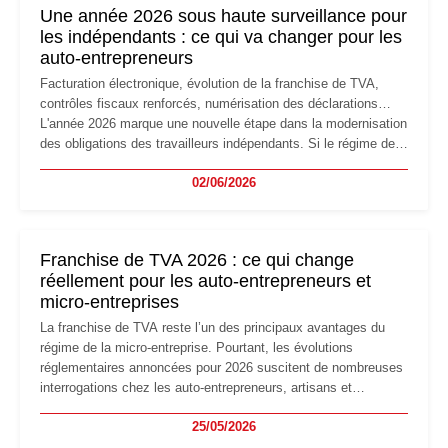
Une année 2026 sous haute surveillance pour
les indépendants : ce qui va changer pour les
auto-entrepreneurs
Facturation électronique, évolution de la franchise de TVA,
contrôles fiscaux renforcés, numérisation des déclarations…
L'année 2026 marque une nouvelle étape dans la modernisation
des obligations des travailleurs indépendants. Si le régime de
la micro-entreprise conserve sa simplicité et son attractivité,
02/06/2026
les auto-entrepreneurs devront s'adapter à un environnement
réglementaire plus exigeant. Décryptage des principaux
changements et des précautions à prendre pour éviter les
mauvaises surprises.
Franchise de TVA 2026 : ce qui change
réellement pour les auto-entrepreneurs et
micro-entreprises
La franchise de TVA reste l’un des principaux avantages du
régime de la micro-entreprise. Pourtant, les évolutions
réglementaires annoncées pour 2026 suscitent de nombreuses
interrogations chez les auto-entrepreneurs, artisans et
freelances. Seuils de chiffre d’affaires, obligations déclaratives,
25/05/2026
facturation ou risque de bascule vers la TVA : les règles
évoluent dans un contexte de contrôle renforcé et de